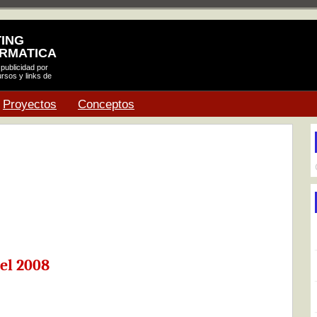
TING
ORMATICA
 publicidad por
rsos y links de
Proyectos
Conceptos
el 2008