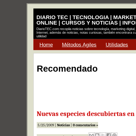
DIARIO TEC | TECNOLOGIA | MARKE
ONLINE | CURSOS Y NOTICIAS | INF
DiarioTEC.com recopila noticias sobre tecnología, marketing digital,
Internet, además de noticias, notas curiosas, también encontrara cu
utilidad
Home
Métodos Agiles
Utilidades
Recomendado
Nuevas especies descubiertas en 
5/25/2009 |
Noticias
|
0 comentarios »