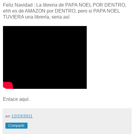
Feliz Navidad : La libreria de PAPA NOEL POR DENTRO,
ehh es de AMAZON por DENTRO, pero si PAPA NOEL
TUVIERA una librería, seria así
Enlace aquí.
en
12/23/2011
Compartir